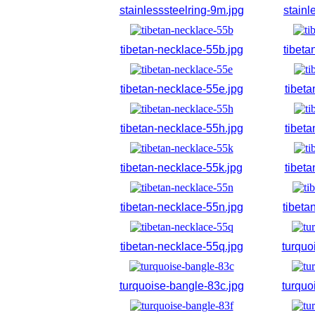
stainlesssteelring-9m.jpg
stainl
tibetan-necklace-55b.jpg
tibeta
tibetan-necklace-55e.jpg
tibeta
tibetan-necklace-55h.jpg
tibeta
tibetan-necklace-55k.jpg
tibeta
tibetan-necklace-55n.jpg
tibeta
tibetan-necklace-55q.jpg
turquo
turquoise-bangle-83c.jpg
turquo