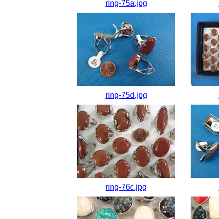
ring-75a.jpg
ring-75d.jpg
ring-76c.jpg