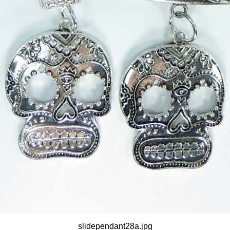
slidependant28a.jpg